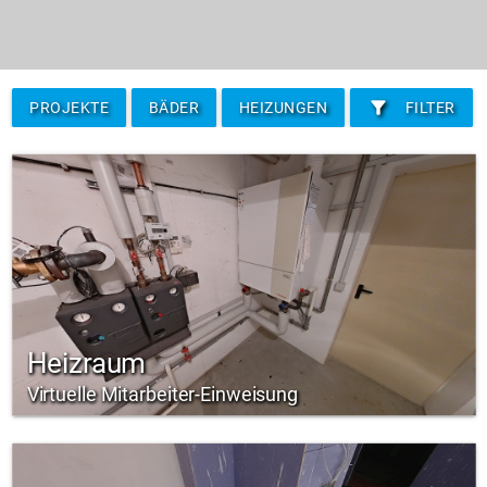
filter_alt
PROJEKTE
BÄDER
HEIZUNGEN
FILTER
Heizraum
Virtuelle Mitarbeiter-Einweisung