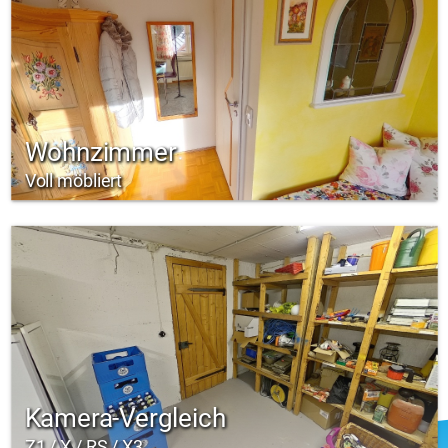
Wohnzimmer
Voll möbliert
Kamera-Vergleich
Z1 / X / RS / X3