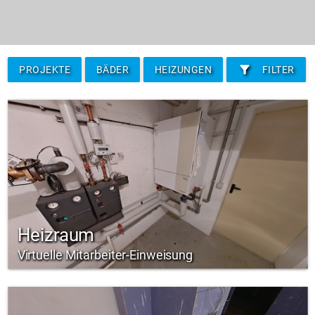
filter_alt
PROJEKTE
BÄDER
HEIZUNGEN
FILTER
Heizraum
Virtuelle Mitarbeiter-Einweisung