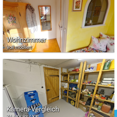
Wohnzimmer
Voll möbliert
Kamera-Vergleich
Z1 / X / RS / X3