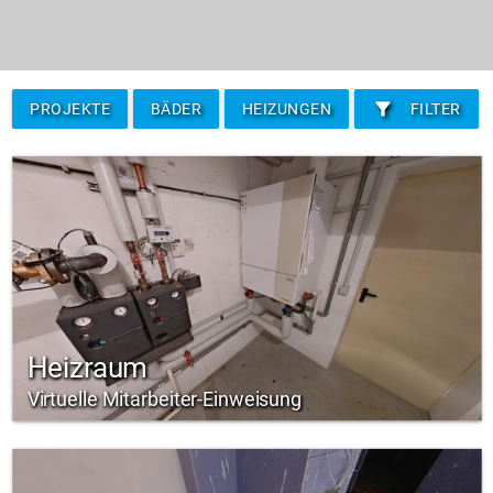
filter_alt
PROJEKTE
BÄDER
HEIZUNGEN
FILTER
Heizraum
Virtuelle Mitarbeiter-Einweisung