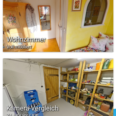
Wohnzimmer
Voll möbliert
Kamera-Vergleich
Z1 / X / RS / X3