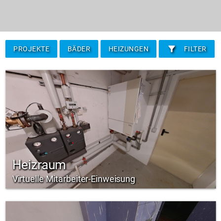
filter_alt
PROJEKTE
BÄDER
HEIZUNGEN
FILTER
Heizraum
Virtuelle Mitarbeiter-Einweisung