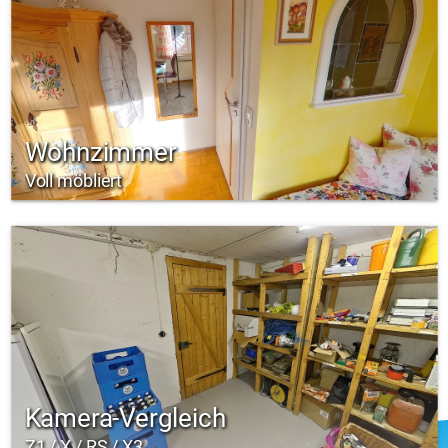
Wohnzimmer
Voll möbliert
Kamera-Vergleich
Z1 / X / RS / X3