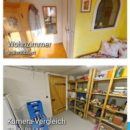
Wohnzimmer
Voll möbliert
Kamera-Vergleich
Z1 / X / RS / X3