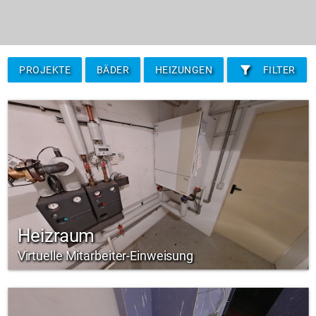
filter_alt
PROJEKTE
BÄDER
HEIZUNGEN
FILTER
Heizraum
Virtuelle Mitarbeiter-Einweisung