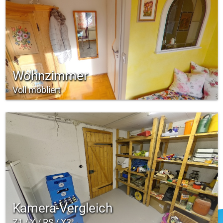
Wohnzimmer
Voll möbliert
Kamera-Vergleich
Z1 / X / RS / X3