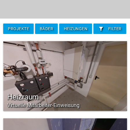
filter_alt
PROJEKTE
BÄDER
HEIZUNGEN
FILTER
Heizraum
Virtuelle Mitarbeiter-Einweisung