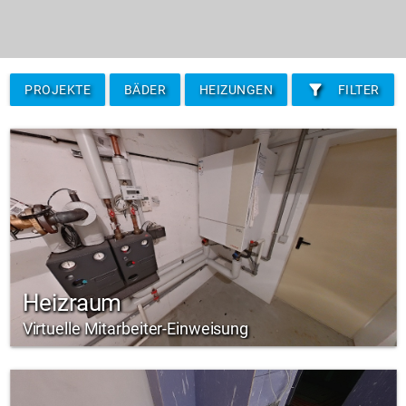
filter_alt
PROJEKTE
BÄDER
HEIZUNGEN
FILTER
Heizraum
Virtuelle Mitarbeiter-Einweisung