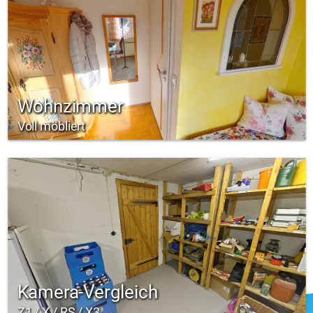
Wohnzimmer
Voll möbliert
Kamera-Vergleich
Z1 / X / RS / X3