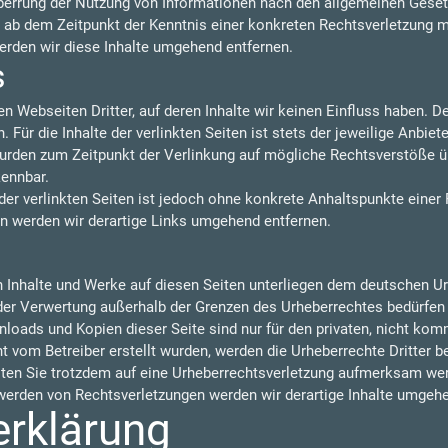
perrung der Nutzung von Informationen nach den allgemeinen Gesetz
t ab dem Zeitpunkt der Kenntnis einer konkreten Rechtsverletzung 
rden wir diese Inhalte umgehend entfernen.
s
n Webseiten Dritter, auf deren Inhalte wir keinen Einfluss haben. 
ür die Inhalte der verlinkten Seiten ist stets der jeweilige Anbiete
 wurden zum Zeitpunkt der Verlinkung auf mögliche Rechtsverstöße ü
kennbar.
der verlinkten Seiten ist jedoch ohne konkrete Anhaltspunkte einer
 werden wir derartige Links umgehend entfernen.
en Inhalte und Werke auf diesen Seiten unterliegen dem deutschen Urh
 der Verwertung außerhalb der Grenzen des Urheberrechtes bedürfen
nloads und Kopien dieser Seite sind nur für den privaten, nicht kom
cht vom Betreiber erstellt wurden, werden die Urheberrechte Dritter 
llten Sie trotzdem auf eine Urheberrechtsverletzung aufmerksam wer
erden von Rechtsverletzungen werden wir derartige Inhalte umgehe
erklärung