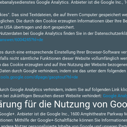
ebanalysedienstes Google Analytics. Anbieter ist die Google Inc.,
ies". Das sind Textdateien, die auf Ihrem Computer gespeichert we
lichen. Die durch den Cookie erzeugten Informationen über Ihre B
en USA übertragen und dort gespeichert.
tzerdaten bei Google Analytics finden Sie in der Datenschutzerkl
s/answer/6004245?hl=de
s durch eine entsprechende Einstellung Ihrer Browser-Software verh
nfalls nicht sämtliche Funktionen dieser Website vollumfänglich w
h das Cookie erzeugten und auf Ihre Nutzung der Website bezogenen 
Daten durch Google verhindern, indem sie das unter dem folgenden 
/tools.google.com/dlpage/gaoptout?hl=de
durch Google Analytics verhindern, indem Sie auf folgenden Link kli
en bei zukünftigen Besuchen dieser Website verhindert:
Google Analy
ärung für die Nutzung von Go
Google+. Anbieter ist die Google Inc., 1600 Amphitheatre Parkway 
ionen: Mithilfe der Google+-Schaltfläche können Sie Informationen 
 andere Nutzer personalisierte Inhalte von Google und unseren Part