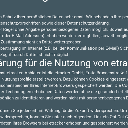
n Schutz Ihrer persönlichen Daten sehr ernst. Wir behandeln Ihre p
tenschutzvorschriften sowie dieser Datenschutzerklärung.
der Regel ohne Angabe personenbezogener Daten möglich. Soweit a
oder E-Mail-Adressen) erhoben werden, erfolgt dies, soweit möglich,
 Zustimmung nicht an Dritte weitergegeben.
übertragung im Internet (z.B. bei der Kommunikation per E-Mail) Sic
ugriff durch Dritte ist nicht möglich.
rung für die Nutzung von etr
nst etracker. Anbieter ist die etracker GmbH, Erste Brunnenstraße
utzungsprofile erstellt werden. Dazu können Cookies eingesetzt w
wischenspeicher Ihres Internet-Browsers gespeichert werden. Die C
cker-Technologien erhobenen Daten werden ohne die gesondert ertei
sönlich zu identifizieren und werden nicht mit personenbezogenen 
önnen Sie jederzeit mit Wirkung für die Zukunft widersprechen. Um
u widersprechen, können Sie unter nachfolgendem Link ein Opt-Out-C
rdaten Ihres Browsers bei etracker erhoben und gespeichert werde