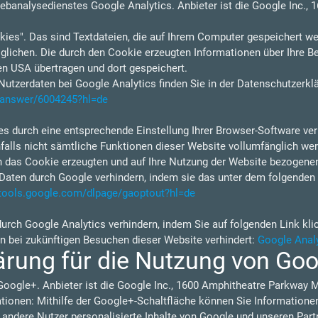
ebanalysedienstes Google Analytics. Anbieter ist die Google Inc.,
ies". Das sind Textdateien, die auf Ihrem Computer gespeichert we
lichen. Die durch den Cookie erzeugten Informationen über Ihre B
en USA übertragen und dort gespeichert.
tzerdaten bei Google Analytics finden Sie in der Datenschutzerkl
s/answer/6004245?hl=de
s durch eine entsprechende Einstellung Ihrer Browser-Software verh
nfalls nicht sämtliche Funktionen dieser Website vollumfänglich w
h das Cookie erzeugten und auf Ihre Nutzung der Website bezogenen 
Daten durch Google verhindern, indem sie das unter dem folgenden 
/tools.google.com/dlpage/gaoptout?hl=de
durch Google Analytics verhindern, indem Sie auf folgenden Link kli
en bei zukünftigen Besuchen dieser Website verhindert:
Google Analy
ärung für die Nutzung von Go
Google+. Anbieter ist die Google Inc., 1600 Amphitheatre Parkway 
ionen: Mithilfe der Google+-Schaltfläche können Sie Informationen 
 andere Nutzer personalisierte Inhalte von Google und unseren Part