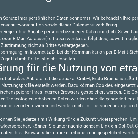
n Schutz Ihrer persönlichen Daten sehr ernst. Wir behandeln Ihre p
tenschutzvorschriften sowie dieser Datenschutzerklärung.
der Regel ohne Angabe personenbezogener Daten möglich. Soweit a
oder E-Mail-Adressen) erhoben werden, erfolgt dies, soweit möglich,
 Zustimmung nicht an Dritte weitergegeben.
übertragung im Internet (z.B. bei der Kommunikation per E-Mail) Sic
ugriff durch Dritte ist nicht möglich.
rung für die Nutzung von etr
nst etracker. Anbieter ist die etracker GmbH, Erste Brunnenstraße
utzungsprofile erstellt werden. Dazu können Cookies eingesetzt w
wischenspeicher Ihres Internet-Browsers gespeichert werden. Die C
cker-Technologien erhobenen Daten werden ohne die gesondert ertei
sönlich zu identifizieren und werden nicht mit personenbezogenen 
önnen Sie jederzeit mit Wirkung für die Zukunft widersprechen. Um
u widersprechen, können Sie unter nachfolgendem Link ein Opt-Out-C
rdaten Ihres Browsers bei etracker erhoben und gespeichert werde