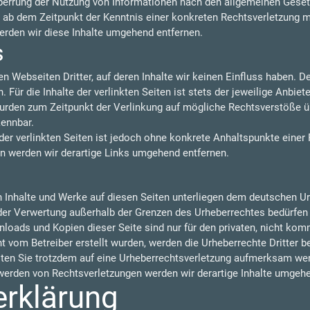
perrung der Nutzung von Informationen nach den allgemeinen Gesetz
t ab dem Zeitpunkt der Kenntnis einer konkreten Rechtsverletzung 
rden wir diese Inhalte umgehend entfernen.
s
n Webseiten Dritter, auf deren Inhalte wir keinen Einfluss haben. 
ür die Inhalte der verlinkten Seiten ist stets der jeweilige Anbiete
 wurden zum Zeitpunkt der Verlinkung auf mögliche Rechtsverstöße ü
kennbar.
der verlinkten Seiten ist jedoch ohne konkrete Anhaltspunkte einer
 werden wir derartige Links umgehend entfernen.
en Inhalte und Werke auf diesen Seiten unterliegen dem deutschen Urh
 der Verwertung außerhalb der Grenzen des Urheberrechtes bedürfen
nloads und Kopien dieser Seite sind nur für den privaten, nicht kom
cht vom Betreiber erstellt wurden, werden die Urheberrechte Dritter 
llten Sie trotzdem auf eine Urheberrechtsverletzung aufmerksam wer
erden von Rechtsverletzungen werden wir derartige Inhalte umgehe
erklärung