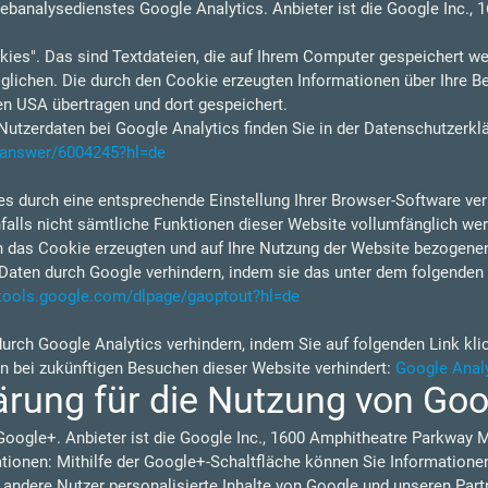
ebanalysedienstes Google Analytics. Anbieter ist die Google Inc.,
ies". Das sind Textdateien, die auf Ihrem Computer gespeichert we
lichen. Die durch den Cookie erzeugten Informationen über Ihre B
en USA übertragen und dort gespeichert.
tzerdaten bei Google Analytics finden Sie in der Datenschutzerkl
s/answer/6004245?hl=de
s durch eine entsprechende Einstellung Ihrer Browser-Software verh
nfalls nicht sämtliche Funktionen dieser Website vollumfänglich w
h das Cookie erzeugten und auf Ihre Nutzung der Website bezogenen 
Daten durch Google verhindern, indem sie das unter dem folgenden 
/tools.google.com/dlpage/gaoptout?hl=de
durch Google Analytics verhindern, indem Sie auf folgenden Link kli
en bei zukünftigen Besuchen dieser Website verhindert:
Google Analy
ärung für die Nutzung von Go
Google+. Anbieter ist die Google Inc., 1600 Amphitheatre Parkway 
ionen: Mithilfe der Google+-Schaltfläche können Sie Informationen 
 andere Nutzer personalisierte Inhalte von Google und unseren Part