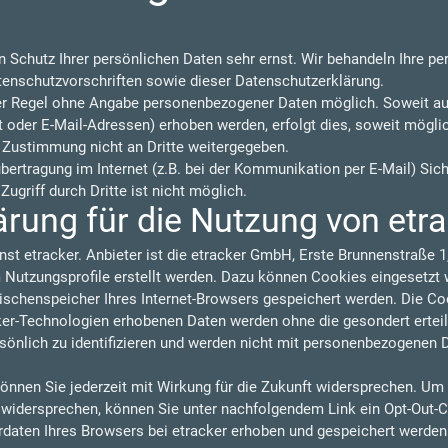
n Schutz Ihrer persönlichen Daten sehr ernst. Wir behandeln Ihre p
tenschutzvorschriften sowie dieser Datenschutzerklärung.
der Regel ohne Angabe personenbezogener Daten möglich. Soweit a
oder E-Mail-Adressen) erhoben werden, erfolgt dies, soweit möglich,
 Zustimmung nicht an Dritte weitergegeben.
übertragung im Internet (z.B. bei der Kommunikation per E-Mail) Sic
ugriff durch Dritte ist nicht möglich.
rung für die Nutzung von etr
nst etracker. Anbieter ist die etracker GmbH, Erste Brunnenstraße
utzungsprofile erstellt werden. Dazu können Cookies eingesetzt w
wischenspeicher Ihres Internet-Browsers gespeichert werden. Die C
cker-Technologien erhobenen Daten werden ohne die gesondert ertei
sönlich zu identifizieren und werden nicht mit personenbezogenen 
önnen Sie jederzeit mit Wirkung für die Zukunft widersprechen. Um
u widersprechen, können Sie unter nachfolgendem Link ein Opt-Out-C
rdaten Ihres Browsers bei etracker erhoben und gespeichert werde