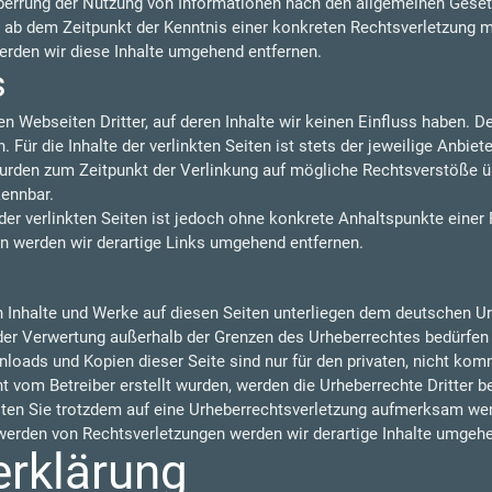
perrung der Nutzung von Informationen nach den allgemeinen Gesetz
t ab dem Zeitpunkt der Kenntnis einer konkreten Rechtsverletzung 
rden wir diese Inhalte umgehend entfernen.
s
n Webseiten Dritter, auf deren Inhalte wir keinen Einfluss haben. 
ür die Inhalte der verlinkten Seiten ist stets der jeweilige Anbiete
 wurden zum Zeitpunkt der Verlinkung auf mögliche Rechtsverstöße ü
kennbar.
der verlinkten Seiten ist jedoch ohne konkrete Anhaltspunkte einer
 werden wir derartige Links umgehend entfernen.
en Inhalte und Werke auf diesen Seiten unterliegen dem deutschen Urh
 der Verwertung außerhalb der Grenzen des Urheberrechtes bedürfen
nloads und Kopien dieser Seite sind nur für den privaten, nicht kom
cht vom Betreiber erstellt wurden, werden die Urheberrechte Dritter 
llten Sie trotzdem auf eine Urheberrechtsverletzung aufmerksam wer
erden von Rechtsverletzungen werden wir derartige Inhalte umgehe
erklärung