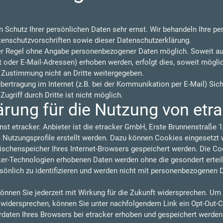
n Schutz Ihrer persönlichen Daten sehr ernst. Wir behandeln Ihre p
tenschutzvorschriften sowie dieser Datenschutzerklärung.
der Regel ohne Angabe personenbezogener Daten möglich. Soweit a
oder E-Mail-Adressen) erhoben werden, erfolgt dies, soweit möglich,
 Zustimmung nicht an Dritte weitergegeben.
übertragung im Internet (z.B. bei der Kommunikation per E-Mail) Sic
ugriff durch Dritte ist nicht möglich.
rung für die Nutzung von etr
nst etracker. Anbieter ist die etracker GmbH, Erste Brunnenstraße
utzungsprofile erstellt werden. Dazu können Cookies eingesetzt w
wischenspeicher Ihres Internet-Browsers gespeichert werden. Die C
cker-Technologien erhobenen Daten werden ohne die gesondert ertei
sönlich zu identifizieren und werden nicht mit personenbezogenen 
önnen Sie jederzeit mit Wirkung für die Zukunft widersprechen. Um
u widersprechen, können Sie unter nachfolgendem Link ein Opt-Out-C
rdaten Ihres Browsers bei etracker erhoben und gespeichert werde