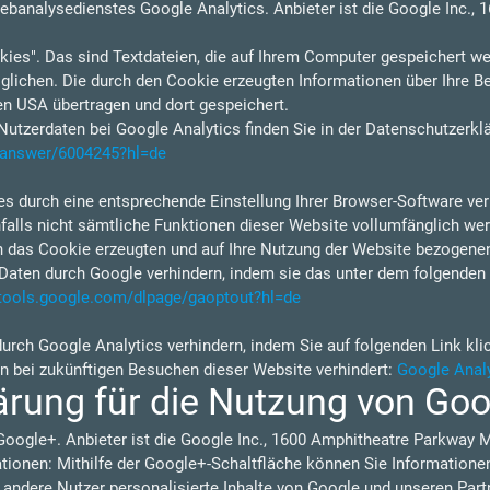
ebanalysedienstes Google Analytics. Anbieter ist die Google Inc.,
ies". Das sind Textdateien, die auf Ihrem Computer gespeichert we
lichen. Die durch den Cookie erzeugten Informationen über Ihre B
en USA übertragen und dort gespeichert.
tzerdaten bei Google Analytics finden Sie in der Datenschutzerkl
s/answer/6004245?hl=de
s durch eine entsprechende Einstellung Ihrer Browser-Software verh
nfalls nicht sämtliche Funktionen dieser Website vollumfänglich w
h das Cookie erzeugten und auf Ihre Nutzung der Website bezogenen 
Daten durch Google verhindern, indem sie das unter dem folgenden 
/tools.google.com/dlpage/gaoptout?hl=de
durch Google Analytics verhindern, indem Sie auf folgenden Link kli
en bei zukünftigen Besuchen dieser Website verhindert:
Google Analy
ärung für die Nutzung von Go
Google+. Anbieter ist die Google Inc., 1600 Amphitheatre Parkway 
ionen: Mithilfe der Google+-Schaltfläche können Sie Informationen 
 andere Nutzer personalisierte Inhalte von Google und unseren Part