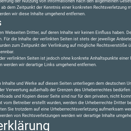
perrung der Nutzung von Informationen nach den allgemeinen Gesetz
t ab dem Zeitpunkt der Kenntnis einer konkreten Rechtsverletzung 
rden wir diese Inhalte umgehend entfernen.
s
n Webseiten Dritter, auf deren Inhalte wir keinen Einfluss haben. 
ür die Inhalte der verlinkten Seiten ist stets der jeweilige Anbiete
 wurden zum Zeitpunkt der Verlinkung auf mögliche Rechtsverstöße ü
kennbar.
der verlinkten Seiten ist jedoch ohne konkrete Anhaltspunkte einer
 werden wir derartige Links umgehend entfernen.
en Inhalte und Werke auf diesen Seiten unterliegen dem deutschen Urh
 der Verwertung außerhalb der Grenzen des Urheberrechtes bedürfen
nloads und Kopien dieser Seite sind nur für den privaten, nicht kom
cht vom Betreiber erstellt wurden, werden die Urheberrechte Dritter 
llten Sie trotzdem auf eine Urheberrechtsverletzung aufmerksam wer
erden von Rechtsverletzungen werden wir derartige Inhalte umgehe
erklärung