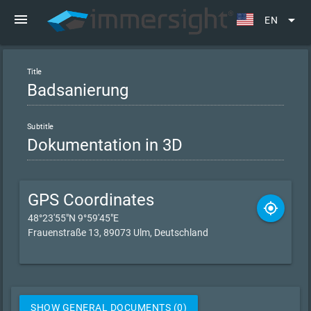
menu
arrow_drop_down
EN
Title
Subtitle
GPS Coordinates
gps_fixed
48°23'55"N 9°59'45"E
Frauenstraße 13, 89073 Ulm, Deutschland
SHOW GENERAL DOCUMENTS (0)