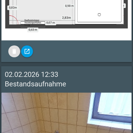
delete
open_in_new
02.02.2026 12:33
Bestandsaufnahme