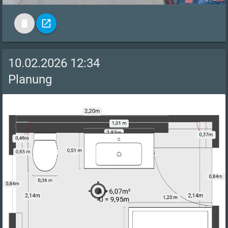
delete
open_in_new
10.02.2026 12:34
Planung