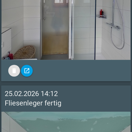
delete
open_in_new
25.02.2026 14:12
Fliesenleger fertig