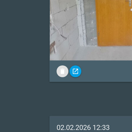
delete
open_in_new
02.02.2026 12:33