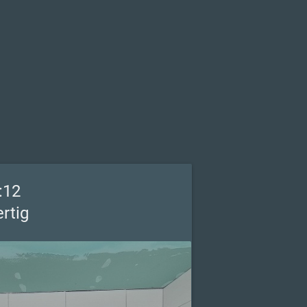
:12
ertig