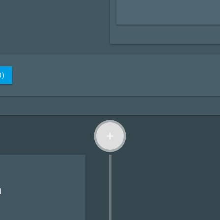
0)
add
n